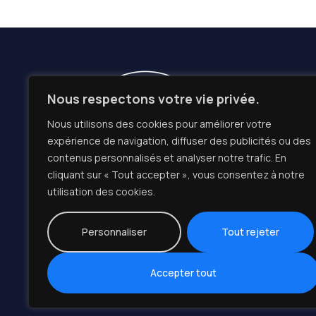
Lieu-dit
Nous respectons votre vie privée.
l'Apier
Nous utilisons des cookies pour améliorer votre
06 26 39
expérience de navigation, diffuser des publicités ou des
contenus personnalisés et analyser notre trafic. En
contact
cliquant sur « Tout accepter », vous consentez à notre
utilisation des cookies.
Basé à Montauroux et intervenant dans toutes
les
Alpes-Maritimes
,
RC Piscines
est votre
Personnaliser
Tout rejeter
spécialiste de la construction de piscines coque
Freedom
et béton sur-mesure.
Accepter tout
Copyright© RC Piscines 2026 Tous droits réservés –
Réalis