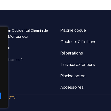
Piscine coque
 Le Plan Occidental Chemin de
 83440 Montauroux
Couleurs & Finitions
 70 01
Réparations
@rcpiscines.fr
Travaux extérieurs
Piscine béton
Accessoires
é par OYAI