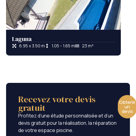
Laguna
Gre
6.95 x 3.50 m
1.05 - 1.65 m
23 m³
9
Recevez votre devis
Obtenir
gratuit
un
devis
Profitez d’une étude personnalisée et d’un
devis gratuit pour la réalisation, la réparation
de votre espace piscine.