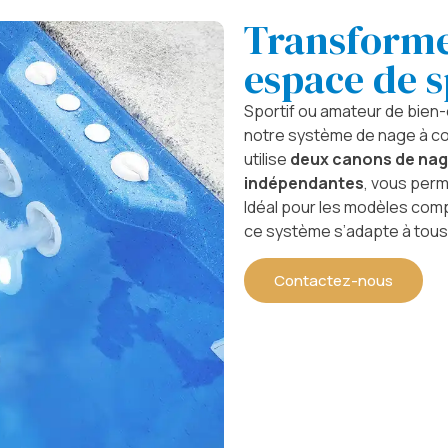
Transforme
espace de s
Sportif ou amateur de bien-
notre système de nage à co
utilise
deux canons de na
indépendantes
, vous perm
Idéal pour les modèles co
ce système s’adapte à tous 
Contactez-nous