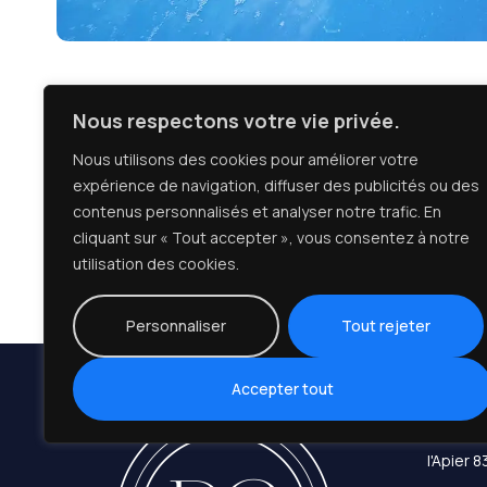
Nous respectons votre vie privée.
Nous utilisons des cookies pour améliorer votre
Recevez votre devis 
expérience de navigation, diffuser des publicités ou des
contenus personnalisés et analyser notre trafic. En
Profitez d’une étude personnalisée et d’un devis g
cliquant sur « Tout accepter », vous consentez à notre
utilisation des cookies.
Personnaliser
Tout rejeter
Accepter tout
Lieu-dit
l'Apier