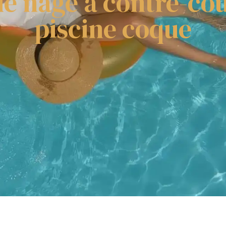
e nage à contre-co
piscine coque